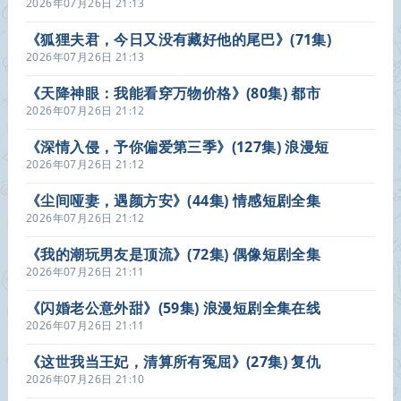
神话短剧全集完整版观看
2026年07月26日 21:13
《狐狸夫君，今日又没有藏好他的尾巴》(71集)
玄幻短剧全集免费畅看
2026年07月26日 21:13
《天降神眼：我能看穿万物价格》(80集) 都市
短剧全集夸克网盘在线观看
2026年07月26日 21:12
《深情入侵，予你偏爱第三季》(127集) 浪漫短
剧全集高清观看
2026年07月26日 21:12
《尘间哑妻，遇颜方安》(44集) 情感短剧全集
夸克网盘看
2026年07月26日 21:12
《我的潮玩男友是顶流》(72集) 偶像短剧全集
在线播放
2026年07月26日 21:11
《闪婚老公意外甜》(59集) 浪漫短剧全集在线
免费看
2026年07月26日 21:11
《这世我当王妃，清算所有冤屈》(27集) 复仇
短剧全集免费看
2026年07月26日 21:10