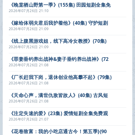
《晚棠栖山野第一季》(155集) 田园短剧全集免
费完整版观看
2026年07月26日 21:10
《嫁给体弱夫君后我护着他》(40集) 守护短剧
全集在线免费播放
2026年07月26日 21:09
《线上腹黑游戏姐，线下高冷女教授》(70集)
校园短剧全集在线看
2026年07月26日 21:09
《罪妻垂钓养出战神&妻子垂钓养出战神》(72
集) 励志短剧全集免费畅看
2026年07月26日 21:08
《厂长赶我下岗，退休创业他高攀不起》(79集)
人生短剧全集完整观看
2026年07月26日 21:08
《天命心声，满世仇敌皆故人》(40集) 古风短
剧全集在线观看
2026年07月26日 21:08
《注定失速的爱》(23集) 爱情短剧全集免费观
看
2026年07月26日 21:07
《花卷致富：我的小吃店通古今！第五季}(90