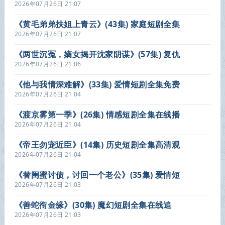
集) 穿越短剧全集夸克网盘观看
2026年07月26日 21:07
《黄毛弟弟扶姐上青云》(43集) 家庭短剧全集
高清观看
2026年07月26日 21:07
《两世沉冤，嫡女揭开沈家阴谋》(57集) 复仇
短剧全集在线免费看
2026年07月26日 21:06
《他与我情深难解》(33集) 爱情短剧全集免费
观看
2026年07月26日 21:04
《渡京雾第一季》(26集) 情感短剧全集在线播
放
2026年07月26日 21:04
《帝王勿宠近臣》(14集) 历史短剧全集高清观
看
2026年07月26日 21:04
《替闺蜜讨债，讨回一个老公》(35集) 爱情短
剧全集高清看
2026年07月26日 21:03
《善蛇衔金缘》(30集) 魔幻短剧全集在线追
2026年07月26日 21:03