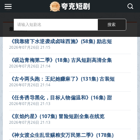
夸
克
短
最新短剧
剧
《我靠猪下水逆袭成卤味西施》(58集) 励志短
剧免费全集播放
2026年07月26日 21:15
《砚边青梅第二季》(18集) 古风短剧高清全集
在线看
2026年07月26日 21:14
《古今两头跑：王妃她赚麻了》(131集) 古装短
剧全集在线免费畅看
2026年07月26日 21:14
《任务诱导黑化，目标人物偏温和》(16集) 甜
宠短剧全集免费看全集
2026年07月26日 21:13
《京焰灼星》(107集) 冒险短剧全集在线览
2026年07月26日 21:13
《神女渡众生乱世赐粮安万民第二季》(178集)