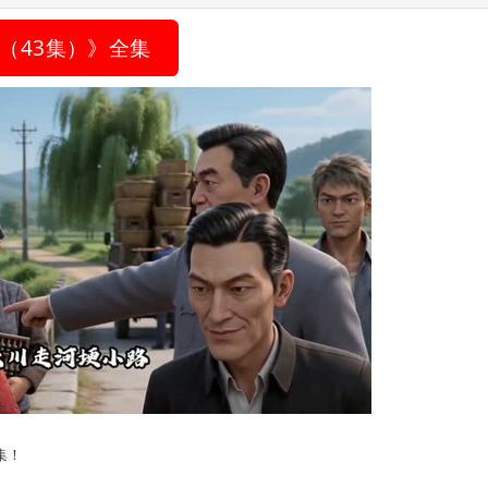
（43集）》全集
集！