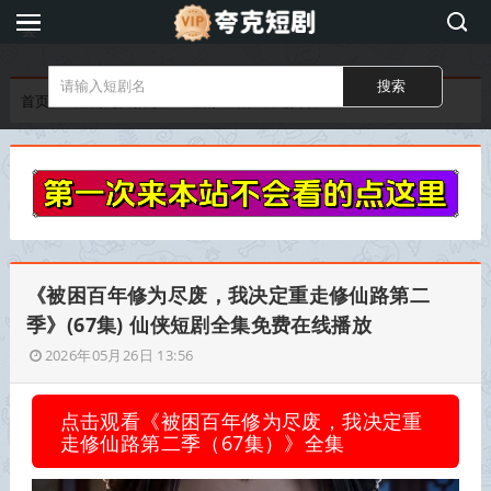
夸
克
短
首页
短剧免费播放
短剧全集在线免费看
剧
《被困百年修为尽废，我决定重走修仙路第二
季》(67集) 仙侠短剧全集免费在线播放
2026年05月26日 13:56
点击观看《被困百年修为尽废，我决定重
走修仙路第二季（67集）》全集