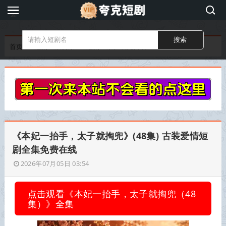
夸
克
短
首页
短剧全集合集
短剧全集在线免费看
剧
《本妃一抬手，太子就掏兜》(48集) 古装爱情短
剧全集免费在线
2026年07月05日 03:54
点击观看《本妃一抬手，太子就掏兜（48
集）》全集