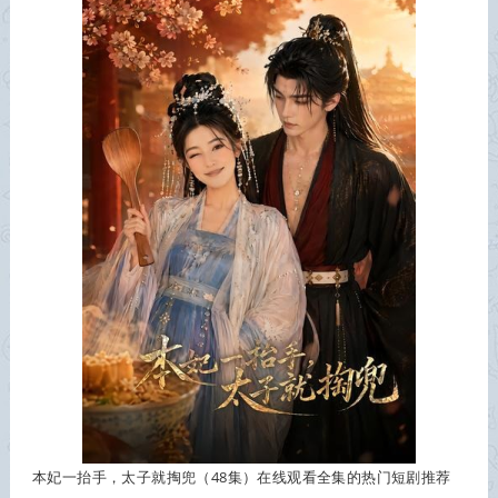
本妃一抬手，太子就掏兜（48集）在线观看全集的热门短剧推荐