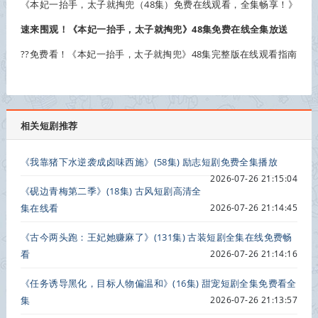
《本妃一抬手，太子就掏兜（48集）免费在线观看，全集畅享！》
速来围观！《本妃一抬手，太子就掏兜》48集免费在线全集放送
??免费看！《本妃一抬手，太子就掏兜》48集完整版在线观看指南
相关短剧推荐
《我靠猪下水逆袭成卤味西施》(58集) 励志短剧免费全集播放
2026-07-26 21:15:04
《砚边青梅第二季》(18集) 古风短剧高清全
集在线看
2026-07-26 21:14:45
《古今两头跑：王妃她赚麻了》(131集) 古装短剧全集在线免费畅
看
2026-07-26 21:14:16
《任务诱导黑化，目标人物偏温和》(16集) 甜宠短剧全集免费看全
集
2026-07-26 21:13:57