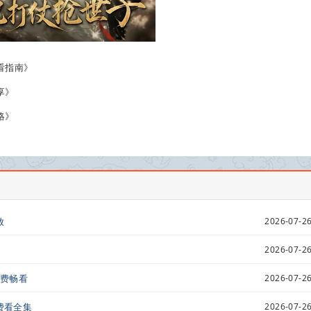
看指南》
享》
略》
放
2026-07-26
2026-07-26
免费畅看
2026-07-26
费看全集
2026-07-26