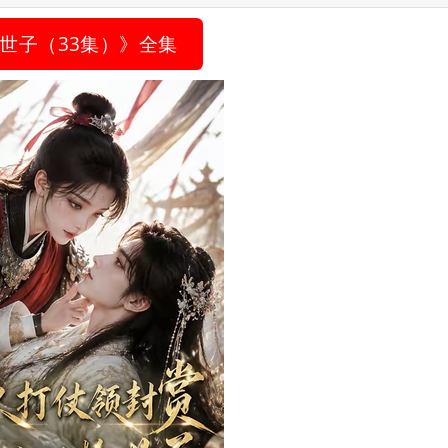
世子（33集）》全集