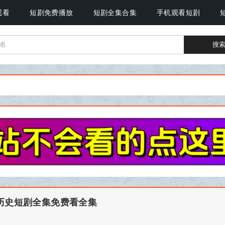
观看
短剧免费播放
短剧全集合集
手机观看短剧
 历史短剧全集免费看全集