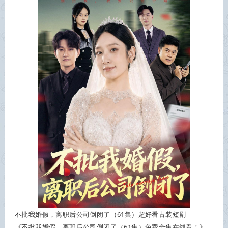
不批我婚假，离职后公司倒闭了（61集）超好看古装短剧
《不批我婚假，离职后公司倒闭了（61集）免费全集在线看！》