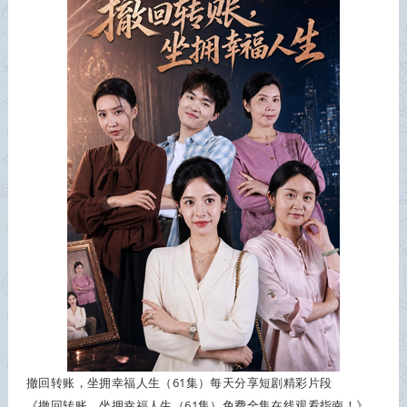
撤回转账，坐拥幸福人生（61集）每天分享短剧精彩片段
《撤回转账，坐拥幸福人生（61集）免费全集在线观看指南！》