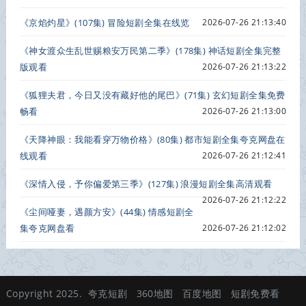
《京焰灼星》(107集) 冒险短剧全集在线览
2026-07-26 21:13:40
《神女渡众生乱世赐粮安万民第二季》(178集) 神话短剧全集完整
版观看
2026-07-26 21:13:22
《狐狸夫君，今日又没有藏好他的尾巴》(71集) 玄幻短剧全集免费
畅看
2026-07-26 21:13:00
《天降神眼：我能看穿万物价格》(80集) 都市短剧全集夸克网盘在
线观看
2026-07-26 21:12:41
《深情入侵，予你偏爱第三季》(127集) 浪漫短剧全集高清观看
2026-07-26 21:12:22
《尘间哑妻，遇颜方安》(44集) 情感短剧全
集夸克网盘看
2026-07-26 21:12:02
Copyright 2025.
夸克短剧
360地图
百度地图
短剧免费看