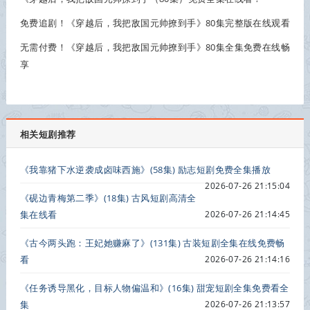
免费追剧！《穿越后，我把敌国元帅撩到手》80集完整版在线观看
无需付费！《穿越后，我把敌国元帅撩到手》80集全集免费在线畅
享
相关短剧推荐
《我靠猪下水逆袭成卤味西施》(58集) 励志短剧免费全集播放
2026-07-26 21:15:04
《砚边青梅第二季》(18集) 古风短剧高清全
集在线看
2026-07-26 21:14:45
《古今两头跑：王妃她赚麻了》(131集) 古装短剧全集在线免费畅
看
2026-07-26 21:14:16
《任务诱导黑化，目标人物偏温和》(16集) 甜宠短剧全集免费看全
集
2026-07-26 21:13:57