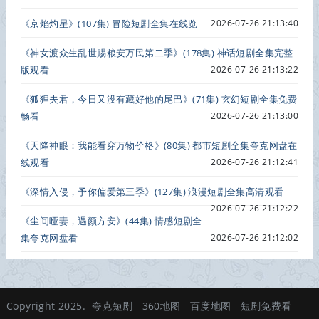
《京焰灼星》(107集) 冒险短剧全集在线览
2026-07-26 21:13:40
《神女渡众生乱世赐粮安万民第二季》(178集) 神话短剧全集完整
版观看
2026-07-26 21:13:22
《狐狸夫君，今日又没有藏好他的尾巴》(71集) 玄幻短剧全集免费
畅看
2026-07-26 21:13:00
《天降神眼：我能看穿万物价格》(80集) 都市短剧全集夸克网盘在
线观看
2026-07-26 21:12:41
《深情入侵，予你偏爱第三季》(127集) 浪漫短剧全集高清观看
2026-07-26 21:12:22
《尘间哑妻，遇颜方安》(44集) 情感短剧全
集夸克网盘看
2026-07-26 21:12:02
Copyright 2025.
夸克短剧
360地图
百度地图
短剧免费看