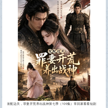
发配边关，罪妻开荒养出战神第七季（109集）常回家看看短剧