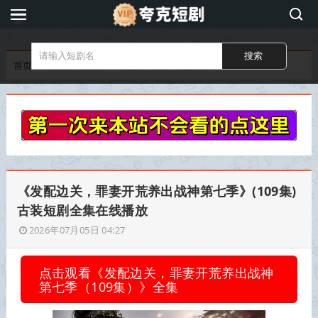
夸
克
短
首页
短剧全集合集
短剧全集在线免费看
剧
《发配边关，罪妻开荒养出战神第七季》(109集)
古装短剧全集在线播放
2026年07月05日 04:27
点击观看《发配边关，罪妻开荒养出战神
第七季（109集）》全集