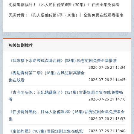
免费追剧福利！《凡人逆仙传第6季（30集）》在线全集免费看
无需付费！《凡人逆仙传第6季（30集）》全集免费在线观看指南
相关短剧推荐
《我靠猪下水逆袭成卤味西施》(58集) 励志短剧免费全集播放
2026-07-26 21:15:04
《砚边青梅第二季》(18集) 古风短剧高清全
集在线看
2026-07-26 21:14:45
《古今两头跑：王妃她赚麻了》(131集) 古装短剧全集在线免费畅
看
2026-07-26 21:14:16
《任务诱导黑化，目标人物偏温和》(16集) 甜宠短剧全集免费看全
集
2026-07-26 21:13:57
《京焰灼星》(107集) 冒险短剧全集在线览
2026-07-26 21:13:40