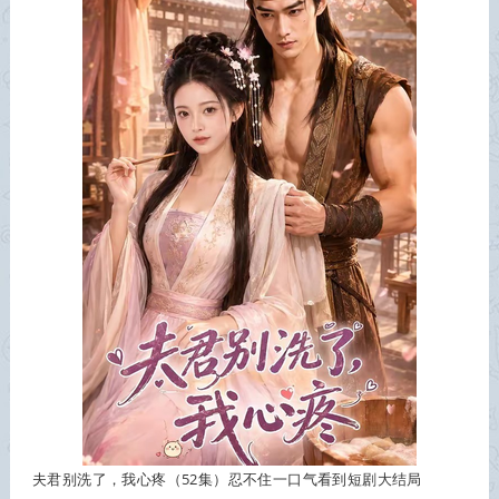
夫君别洗了，我心疼（52集）忍不住一口气看到短剧大结局