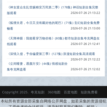
《神女渡众生乱世赐粮安万民第二季》(178集) 神话短剧全集完整
版观看
2026-07-26 21:13:22
《狐狸夫君，今日又没有藏好他的尾巴》(71集) 玄幻短剧全集免费
畅看
2026-07-26 21:13:00
《天降神眼：我能看穿万物价格》(80集) 都市短剧全集夸克网盘在
线观看
2026-07-26 21:12:41
《深情入侵，予你偏爱第三季》(127集) 浪漫短剧全集高清观看
2026-07-26 21:12:22
《尘间哑妻，遇颜方安》(44集) 情感短剧全
集夸克网盘看
2026-07-26 21:12:02
Copyright 2025.
夸克短剧
360地图
百度地图
短剧免费看
本站所有资源全部采集自网络公开网盘，如若采集的资源侵犯
了原作者的合法权益，请及时联系我们删除。邮箱：