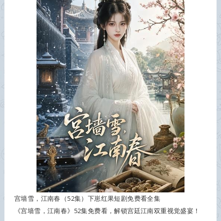
宫墙雪，江南春（52集）下崽红果短剧免费看全集
《宫墙雪，江南春》52集免费看，解锁宫廷江南双重视觉盛宴！