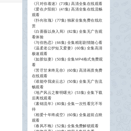
《只对你着迷》(73集) 高清全集在线观看
《爱在夕阳前》(41集) 高清全集在线流畅
观看
《扑向玫瑰》(77集) 独家全集免费在线欣
赏
《白蔷薇以身入局》(82集) 全集无广告观
看体验
《与你热恋》(66集) 全集精彩剧情随心看
《温柔老公护短又爱妻》(60集) 全集高清
极速观看
《如胶似妻》(50集) 全集MP4格式免费观
看
《苦尽甘来终见你》(60集) 高清画质免费
在线观看
《谁能夺我凌云志》(50集) 全集无广告流
畅观看
《地产风云之黎明曙光》(53集) 全集下载
后离线观看
《素锦流年》(80集) 全集一次性看完不等
待
《相爱十年终成空》(60集) 全集超前点映
观看
《春风不晚》(52集) 全集免费解锁观看