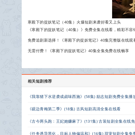
寒殿下的捉妖笔记（40集）火爆短剧来袭好看又上头
《寒殿下的捉妖笔记（40集）》免费全集在线看，精彩不容
免费追剧新选择！《寒殿下的捉妖笔记》40集完整版在线观
无需付费！《寒殿下的捉妖笔记》40集全集免费在线畅享
相关短剧推荐
《我靠猪下水逆袭成卤味西施》(58集) 励志短剧免费全集播
《砚边青梅第二季》(18集) 古风短剧高清全集在线看
《古今两头跑：王妃她赚麻了》(131集) 古装短剧全集在线
《任务诱导黑化，目标人物偏温和》(16集) 甜宠短剧全集免