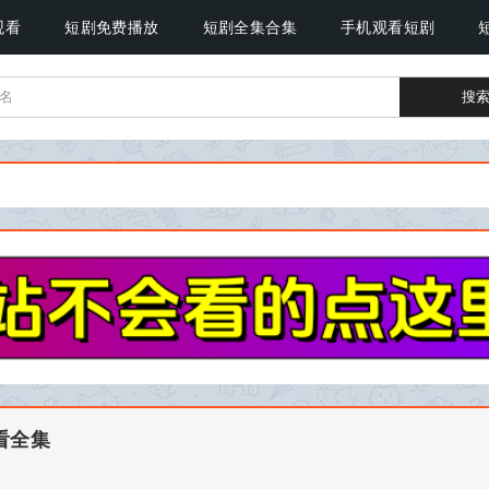
观看
短剧免费播放
短剧全集合集
手机观看短剧
看全集