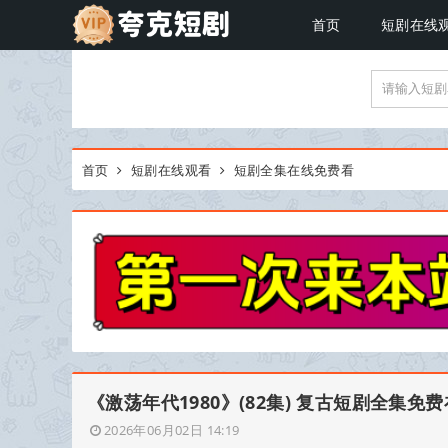
首页
短剧在线
首页
短剧在线观看
短剧全集在线免费看
《激荡年代1980》(82集) 复古短剧全集免
2026年06月02日 14:19