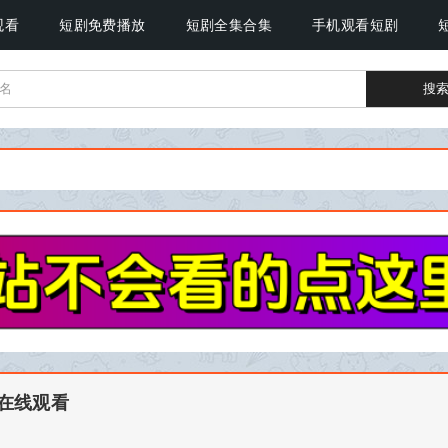
观看
短剧免费播放
短剧全集合集
手机观看短剧
费在线观看