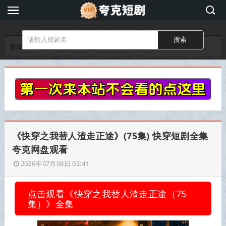
夸
克
短
首页
短剧网页观看
短剧全集在线免费看
剧
《快穿之我替人渣走正途》(75集) 快穿短剧全集
夸克网盘观看
2026年07月08日 02:41
点击观看《快穿之我替人渣走正途（75
集）》全集