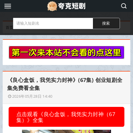
夸
克
短
首页
短剧在线观看
短剧全集在线免费看
剧
《良心盒饭，我凭实力封神》(67集) 创业短剧全
集免费看全集
2026年05月28日 14:40
点击观看《良心盒饭，我凭实力封神（67
集）》全集