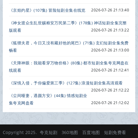
《京焰灼星》(107集) 冒险短剧全集在线览
2026-07-26 21:13:40
《神女渡众生乱世赐粮安万民第二季》(178集) 神话短剧全集完整
版观看
2026-07-26 21:13:22
《狐狸夫君，今日又没有藏好他的尾巴》(71集) 玄幻短剧全集免费
畅看
2026-07-26 21:13:00
《天降神眼：我能看穿万物价格》(80集) 都市短剧全集夸克网盘在
线观看
2026-07-26 21:12:41
《深情入侵，予你偏爱第三季》(127集) 浪漫短剧全集高清观看
2026-07-26 21:12:22
《尘间哑妻，遇颜方安》(44集) 情感短剧全
集夸克网盘看
2026-07-26 21:12:02
Copyright 2025.
夸克短剧
360地图
百度地图
短剧免费看