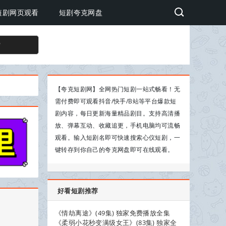
短剧网页观看
短剧夸克网盘
【夸克短剧网】全网热门短剧一站式畅看！无
需付费即可观看抖音/快手/B站等平台爆款短
剧内容，每日更新海量精品剧目。支持高清播
放、弹幕互动、收藏追更，手机电脑均可流畅
观看。输入短剧名即可快速搜索心仪短剧，一
键转存到你自己的夸克网盘即可在线观看。
好看短剧推荐
《情劫离途》(49集) 独家免费播放全集
《柔弱小花秒变满级女王》(83集) 独家全