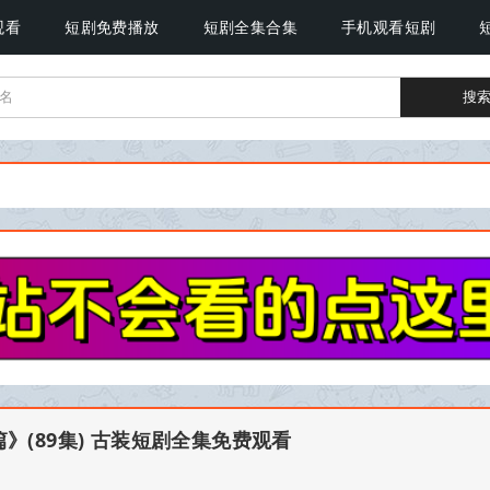
观看
短剧免费播放
短剧全集合集
手机观看短剧
(89集) 古装短剧全集免费观看