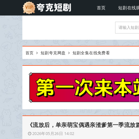
首页
短剧在线
首页
短剧夸克网盘
短剧全集在线免费看
《流放后，单亲萌宝偶遇亲渣爹第一季流放篇》
2026年05月26日 14:02