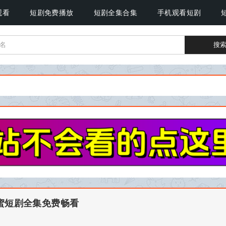
观看
短剧免费播放
短剧全集合集
手机观看短剧
甜蜜短剧全集免费畅看