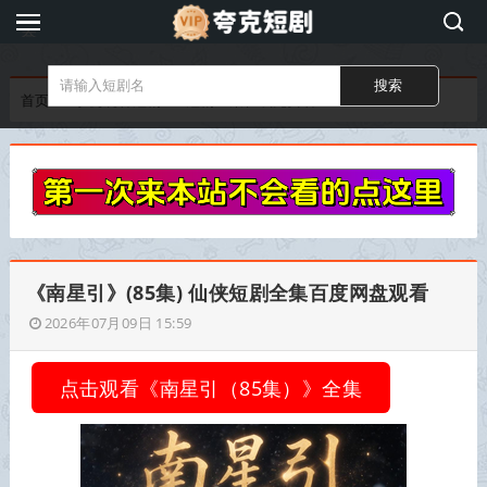
夸
克
短
首页
手机观看短剧
短剧全集在线免费看
剧
《南星引》(85集) 仙侠短剧全集百度网盘观看
2026年07月09日 15:59
点击观看《南星引（85集）》全集