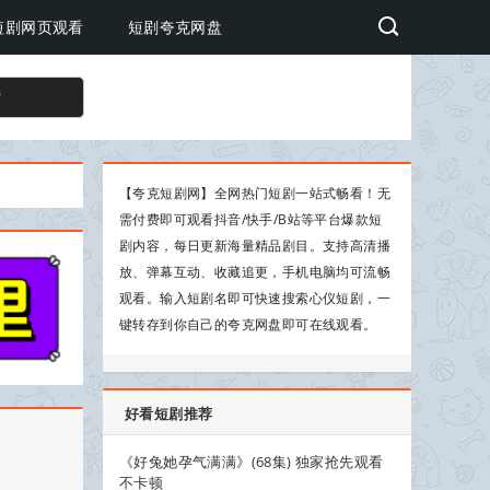
短剧网页观看
短剧夸克网盘
【夸克短剧网】全网热门短剧一站式畅看！无
需付费即可观看抖音/快手/B站等平台爆款短
剧内容，每日更新海量精品剧目。支持高清播
放、弹幕互动、收藏追更，手机电脑均可流畅
观看。输入短剧名即可快速搜索心仪短剧，一
键转存到你自己的夸克网盘即可在线观看。
好看短剧推荐
《好兔她孕气满满》(68集) 独家抢先观看
不卡顿