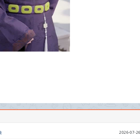
放
2026-07-26