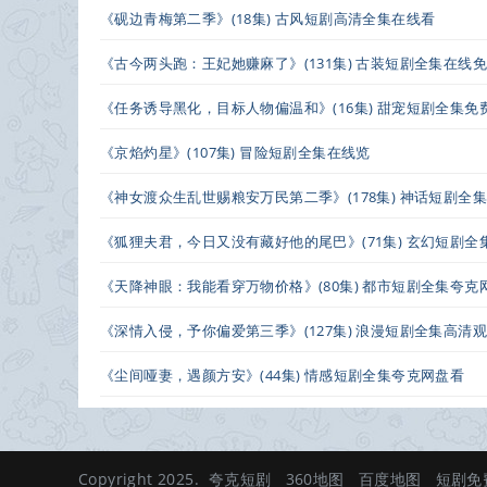
《砚边青梅第二季》(18集) 古风短剧高清全集在线看
《古今两头跑：王妃她赚麻了》(131集) 古装短剧全集在线
《任务诱导黑化，目标人物偏温和》(16集) 甜宠短剧全集免
《京焰灼星》(107集) 冒险短剧全集在线览
《神女渡众生乱世赐粮安万民第二季》(178集) 神话短剧全
《狐狸夫君，今日又没有藏好他的尾巴》(71集) 玄幻短剧全
《天降神眼：我能看穿万物价格》(80集) 都市短剧全集夸克
《深情入侵，予你偏爱第三季》(127集) 浪漫短剧全集高清
《尘间哑妻，遇颜方安》(44集) 情感短剧全集夸克网盘看
Copyright 2025.
夸克短剧
360地图
百度地图
短剧免