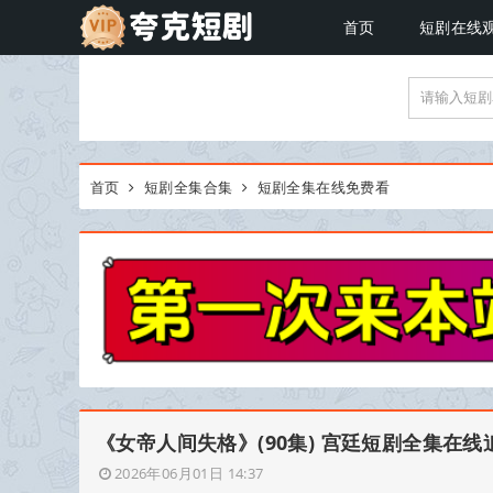
首页
短剧在线
首页
短剧全集合集
短剧全集在线免费看
《女帝人间失格》(90集) 宫廷短剧全集在线
2026年06月01日 14:37