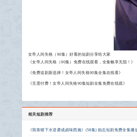
女帝人间失格（90集）好看的短剧分享给大家
《女帝人间失格（90集）免费在线观看，全集畅享无阻！》
《免费追剧新选择！女帝人间失格90集全集在线看》
《无需付费！女帝人间失格90集短剧全集免费在线观》
相关短剧推荐
《我靠猪下水逆袭成卤味西施》(58集) 励志短剧免费全集播