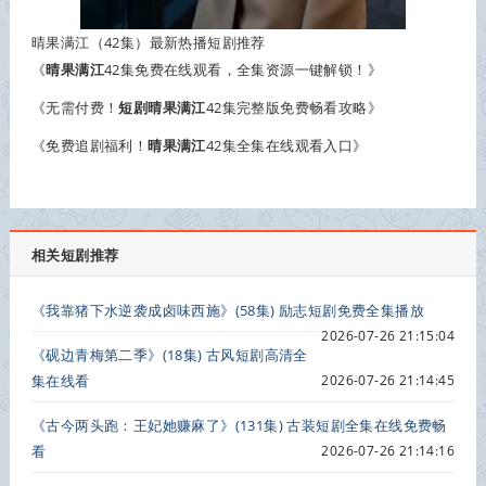
晴果满江（42集）最新热播短剧推荐
《
晴果满江
42集免费在线观看，全集资源一键解锁！》
《无需付费！
短剧晴果满江
42集完整版免费畅看攻略》
《免费追剧福利！
晴果满江
42集全集在线观看入口》
相关短剧推荐
《我靠猪下水逆袭成卤味西施》(58集) 励志短剧免费全集播放
2026-07-26 21:15:04
《砚边青梅第二季》(18集) 古风短剧高清全
集在线看
2026-07-26 21:14:45
《古今两头跑：王妃她赚麻了》(131集) 古装短剧全集在线免费畅
看
2026-07-26 21:14:16