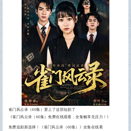
雀门风云录（60集）爱上了这部短剧了
《雀门风云录（60集）免费在线观看，全集畅享无压力！》
免费追剧新选择！《雀门风云录（60集）》全集在线看