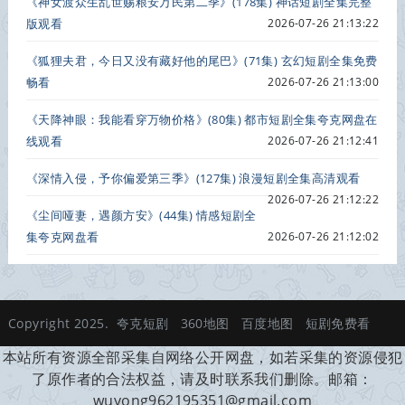
《神女渡众生乱世赐粮安万民第二季》(178集) 神话短剧全集完整
版观看
2026-07-26 21:13:22
《狐狸夫君，今日又没有藏好他的尾巴》(71集) 玄幻短剧全集免费
畅看
2026-07-26 21:13:00
《天降神眼：我能看穿万物价格》(80集) 都市短剧全集夸克网盘在
线观看
2026-07-26 21:12:41
《深情入侵，予你偏爱第三季》(127集) 浪漫短剧全集高清观看
2026-07-26 21:12:22
《尘间哑妻，遇颜方安》(44集) 情感短剧全
集夸克网盘看
2026-07-26 21:12:02
Copyright 2025.
夸克短剧
360地图
百度地图
短剧免费看
本站所有资源全部采集自网络公开网盘，如若采集的资源侵犯
了原作者的合法权益，请及时联系我们删除。邮箱：
wuyong962195351@gmail.com