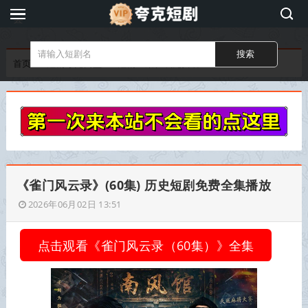
夸
克
短
首页
短剧夸克网盘
短剧全集在线免费看
剧
《雀门风云录》(60集) 历史短剧免费全集播放
2026年06月02日 13:51
点击观看《雀门风云录（60集）》全集