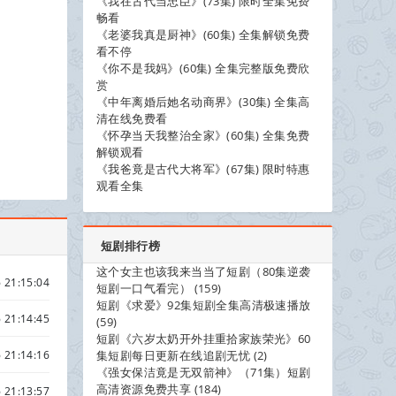
《我在古代当忠臣》(73集) 限时全集免费
畅看
《老婆我真是厨神》(60集) 全集解锁免费
看不停
《你不是我妈》(60集) 全集完整版免费欣
赏
《中年离婚后她名动商界》(30集) 全集高
清在线免费看
《怀孕当天我整治全家》(60集) 全集免费
解锁观看
《我爸竟是古代大将军》(67集) 限时特惠
观看全集
短剧排行榜
这个女主也该我来当当了短剧（80集逆袭
 21:15:04
短剧一口气看完）
(159)
短剧《求爱》92集短剧全集高清极速播放
 21:14:45
(59)
短剧《六岁太奶开外挂重拾家族荣光》60
集短剧每日更新在线追剧无忧
(2)
 21:14:16
《强女保洁竟是无双箭神》（71集）短剧
高清资源免费共享
(184)
 21:13:57