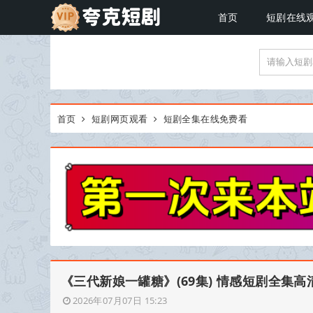
首页
短剧在线
首页
短剧网页观看
短剧全集在线免费看
《三代新娘一罐糖》(69集) 情感短剧全集高
2026年07月07日 15:23