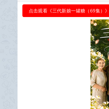
点击观看《三代新娘一罐糖（69集）