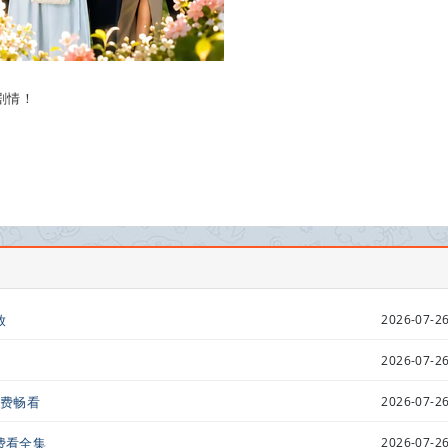
剧情！
放
2026-07-26
2026-07-26
免费畅看
2026-07-26
费看全集
2026-07-26