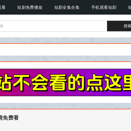
观看
短剧免费播放
短剧全集合集
手机观看短剧
清免费看