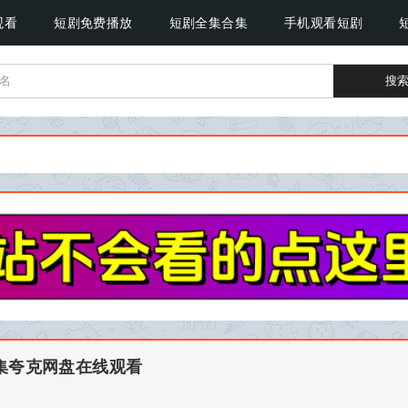
观看
短剧免费播放
短剧全集合集
手机观看短剧
全集夸克网盘在线观看