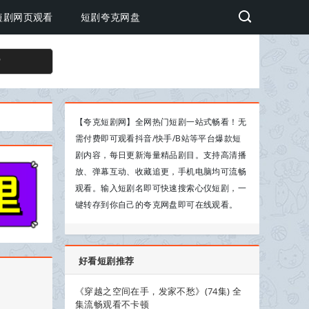
短剧网页观看
短剧夸克网盘
【夸克短剧网】全网热门短剧一站式畅看！无
需付费即可观看抖音/快手/B站等平台爆款短
剧内容，每日更新海量精品剧目。支持高清播
放、弹幕互动、收藏追更，手机电脑均可流畅
观看。输入短剧名即可快速搜索心仪短剧，一
键转存到你自己的夸克网盘即可在线观看。
好看短剧推荐
《穿越之空间在手，发家不愁》(74集) 全
集流畅观看不卡顿