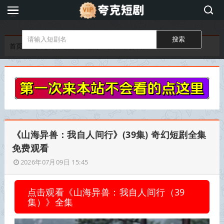
夸
克
短
首页
手机观看短剧
短剧全集在线免费看
剧
《山海异兽：我自人间行》(39集) 奇幻短剧全集
免费观看
2026年07月09日 15:45
点击观看《山海异兽：我自人间行（39
集）》全集