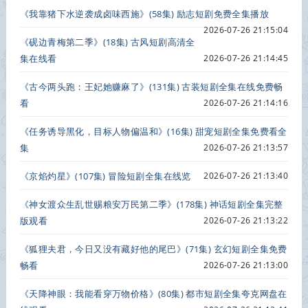
《我靠猪下水逆袭成卤味西施》(58集) 励志短剧免费全集播放
2026-07-26 21:15:04
《砚边青梅第二季》(18集) 古风短剧高清全
集在线看
2026-07-26 21:14:45
《古今两头跑：王妃她赚麻了》(131集) 古装短剧全集在线免费畅
看
2026-07-26 21:14:16
《任务诱导黑化，目标人物偏温和》(16集) 甜宠短剧全集免费看全
集
2026-07-26 21:13:57
《京焰灼星》(107集) 冒险短剧全集在线览
2026-07-26 21:13:40
《神女渡众生乱世赐粮安万民第二季》(178集) 神话短剧全集完整
版观看
2026-07-26 21:13:22
《狐狸夫君，今日又没有藏好他的尾巴》(71集) 玄幻短剧全集免费
畅看
2026-07-26 21:13:00
《天降神眼：我能看穿万物价格》(80集) 都市短剧全集夸克网盘在