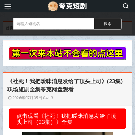
夸
克
短
首页
短剧网页观看
短剧全集在线免费看
剧
《社死！我把暧昧消息发给了顶头上司》(23集)
职场短剧全集夸克网盘观看
2026年07月05日 04:13
点击观看《社死！我把暧昧消息发给了顶
头上司（23集）》全集