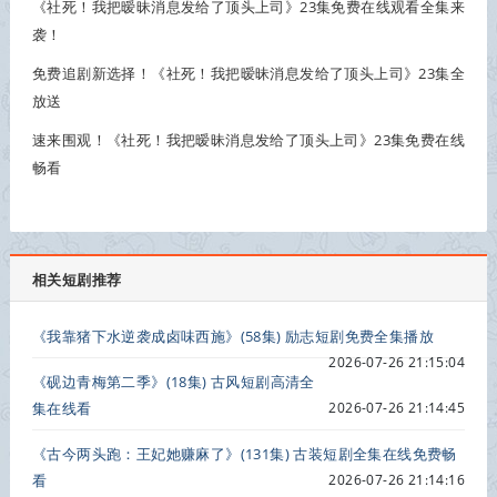
《社死！我把暧昧消息发给了顶头上司》23集免费在线观看全集来
袭！
免费追剧新选择！《社死！我把暧昧消息发给了顶头上司》23集全
放送
速来围观！《社死！我把暧昧消息发给了顶头上司》23集免费在线
畅看
相关短剧推荐
《我靠猪下水逆袭成卤味西施》(58集) 励志短剧免费全集播放
2026-07-26 21:15:04
《砚边青梅第二季》(18集) 古风短剧高清全
集在线看
2026-07-26 21:14:45
《古今两头跑：王妃她赚麻了》(131集) 古装短剧全集在线免费畅
看
2026-07-26 21:14:16