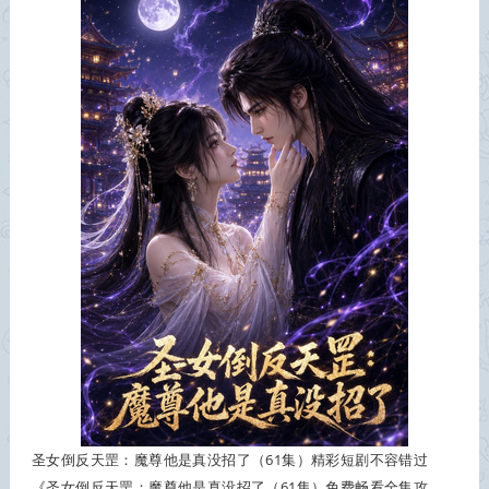
圣女倒反天罡：魔尊他是真没招了（61集）精彩短剧不容错过
《圣女倒反天罡：魔尊他是真没招了（61集）免费畅看全集攻