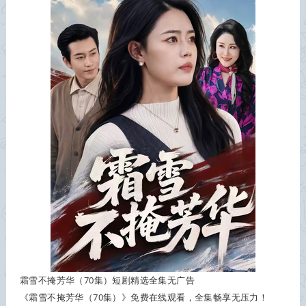
霜雪不掩芳华（70集）短剧精选全集无广告
《霜雪不掩芳华（70集）》免费在线观看，全集畅享无压力！