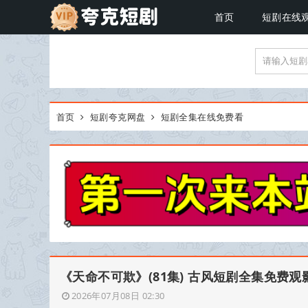
首页
短剧在线
首页
短剧夸克网盘
短剧全集在线免费看
《天命不可欺》(81集) 古风短剧全集免费观
2026年07月08日 02:30