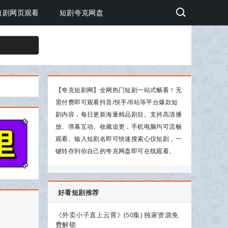
短剧网页观看
短剧夸克网盘
【夸克短剧网】全网热门短剧一站式畅看！无
需付费即可观看抖音/快手/B站等平台爆款短
剧内容，每日更新海量精品剧目。支持高清播
放、弹幕互动、收藏追更，手机电脑均可流畅
观看。输入短剧名即可快速搜索心仪短剧，一
键转存到你自己的夸克网盘即可在线观看。
好看短剧推荐
《外卖小子直上云霄》(50集) 独家资源免
费解锁