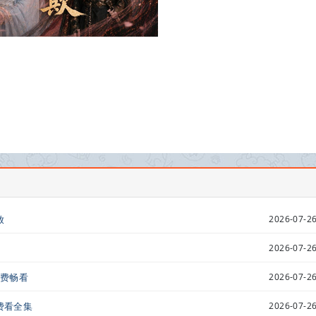
放
2026-07-26
2026-07-26
免费畅看
2026-07-26
费看全集
2026-07-26