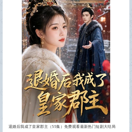
退婚后我成了皇家郡主（55集）免费观看最新热门短剧大结局