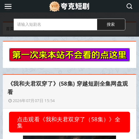
夸
克
短
首页
短剧免费播放
短剧全集在线免费看
剧
《我和夫君双穿了》(58集) 穿越短剧全集网盘观
看
2026年07月07日 15:54
点击观看《我和夫君双穿了（58集）》全
集