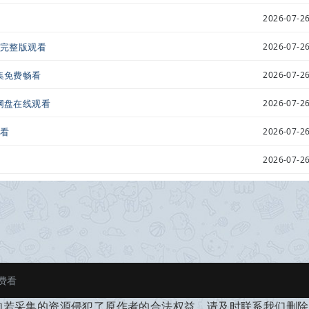
2026-07-26
集完整版观看
2026-07-26
集免费畅看
2026-07-26
网盘在线观看
2026-07-26
观看
2026-07-26
2026-07-26
费看
集的资源侵犯了原作者的合法权益，请及时联系我们删除。邮箱：wuy