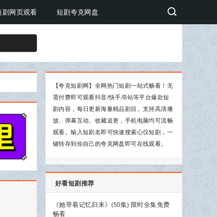
短剧网页观看
短剧夸克网盘
【夸克短剧网】全网热门短剧一站式畅看！无
需付费即可观看抖音/快手/B站等平台爆款短
剧内容，每日更新海量精品剧目。支持高清播
放、弹幕互动、收藏追更，手机电脑均可流畅
观看。输入短剧名即可快速搜索心仪短剧，一
键转存到你自己的夸克网盘即可在线观看。
好看短剧推荐
《她带着记忆归来》(50集) 限时全集免费
畅看