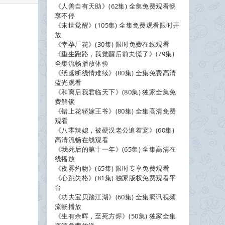
《人善自有天助》(62集) 全集免费观看畅
享不停
《末世觉醒》(105集) 全集免费观看限时开
放
《幸孕厂花》(30集) 限时免费在线观看
《重生跑路，我觉醒后前夫慌了》(79集)
全集流畅播放体验
《纸鸢断线情难续》(80集) 全集免费高清
蓝光观看
《和离后我君临天下》(80集) 独家全集免
费解锁
《错上花轿嫁王爷》(80集) 全集高清免费
观看
《八零辣媳，被硬汉老公追着宠》(60集)
高清流畅在线观看
《我死后的第十一年》(65集) 全集高清在
线播放
《夜雾灼吻》(65集) 限时专享免费观看
《心跳失格》(81集) 独家版权免费观看平
台
《功夫宝贝踏江湖》(60集) 全集腾讯视频
流畅播放
《生有余晖，至死方烬》(50集) 独家全集