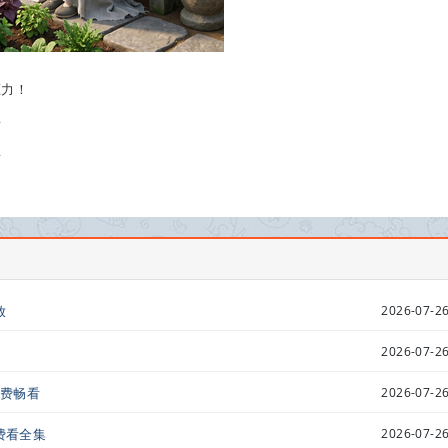
压力！
看
南
放
2026-07-26
2026-07-26
免费畅看
2026-07-26
费看全集
2026-07-26