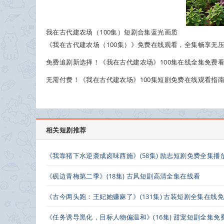
我在古代建农场（100集）短剧合集蓝光画质
《我在古代建农场（100集）》免费在线观看，全集畅享无
免费追剧新选择！《我在古代建农场》100集在线全集免费
无需付费！《我在古代建农场》100集短剧免费在线观看指
相关短剧推荐
《我靠猪下水逆袭成卤味西施》(58集) 励志短剧免费全集播
《砚边青梅第二季》(18集) 古风短剧高清全集在线看
《古今两头跑：王妃她赚麻了》(131集) 古装短剧全集在线
《任务诱导黑化，目标人物偏温和》(16集) 甜宠短剧全集免