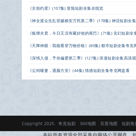
《京焰灼星》(107集) 冒险短剧全集在线览
《神女渡众生乱世赐粮安万民第二季》(178集) 神话短剧全
《狐狸夫君，今日又没有藏好他的尾巴》(71集) 玄幻短剧全
《天降神眼：我能看穿万物价格》(80集) 都市短剧全集夸克
《深情入侵，予你偏爱第三季》(127集) 浪漫短剧全集高清
《尘间哑妻，遇颜方安》(44集) 情感短剧全集夸克网盘看
Copyright 2025.
夸克短剧
360地图
百度地图
短剧免
本站所有资源全部采集自网络公开网盘，如若采