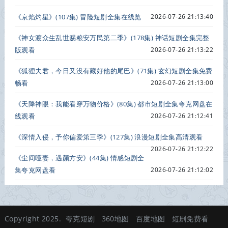
《京焰灼星》(107集) 冒险短剧全集在线览
2026-07-26 21:13:40
《神女渡众生乱世赐粮安万民第二季》(178集) 神话短剧全集完整
版观看
2026-07-26 21:13:22
《狐狸夫君，今日又没有藏好他的尾巴》(71集) 玄幻短剧全集免费
畅看
2026-07-26 21:13:00
《天降神眼：我能看穿万物价格》(80集) 都市短剧全集夸克网盘在
线观看
2026-07-26 21:12:41
《深情入侵，予你偏爱第三季》(127集) 浪漫短剧全集高清观看
2026-07-26 21:12:22
《尘间哑妻，遇颜方安》(44集) 情感短剧全
集夸克网盘看
2026-07-26 21:12:02
Copyright 2025.
夸克短剧
360地图
百度地图
短剧免费看