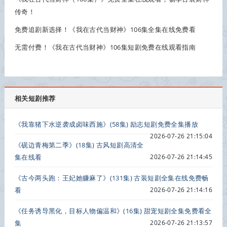
传奇！
免费追剧新选择！《我在古代当财神》106集全集在线免费看
无需付费！《我在古代当财神》106集短剧免费在线观看指南
相关短剧推荐
《我靠猪下水逆袭成卤味西施》(58集) 励志短剧免费全集播放
2026-07-26 21:15:04
《砚边青梅第二季》(18集) 古风短剧高清全
集在线看
2026-07-26 21:14:45
《古今两头跑：王妃她赚麻了》(131集) 古装短剧全集在线免费畅
看
2026-07-26 21:14:16
《任务诱导黑化，目标人物偏温和》(16集) 甜宠短剧全集免费看全
集
2026-07-26 21:13:57