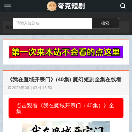
夸
克
短
首页
短剧在线观看
短剧全集在线免费看
剧
《我在魔域开宗门》(40集) 魔幻短剧全集在线看
2026年06月03日 15:50
点击观看《我在魔域开宗门（40集）》全
集