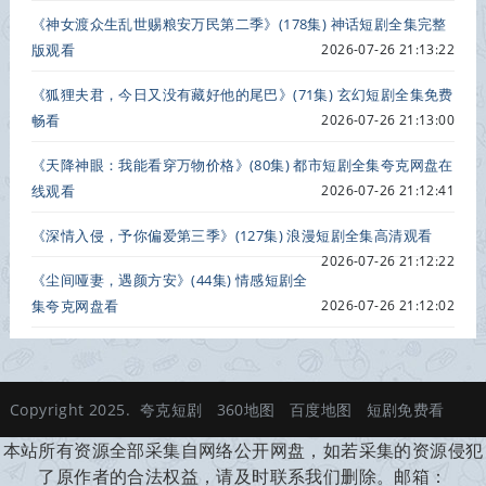
《神女渡众生乱世赐粮安万民第二季》(178集) 神话短剧全集完整
版观看
2026-07-26 21:13:22
《狐狸夫君，今日又没有藏好他的尾巴》(71集) 玄幻短剧全集免费
畅看
2026-07-26 21:13:00
《天降神眼：我能看穿万物价格》(80集) 都市短剧全集夸克网盘在
线观看
2026-07-26 21:12:41
《深情入侵，予你偏爱第三季》(127集) 浪漫短剧全集高清观看
2026-07-26 21:12:22
《尘间哑妻，遇颜方安》(44集) 情感短剧全
集夸克网盘看
2026-07-26 21:12:02
Copyright 2025.
夸克短剧
360地图
百度地图
短剧免费看
本站所有资源全部采集自网络公开网盘，如若采集的资源侵犯
了原作者的合法权益，请及时联系我们删除。邮箱：