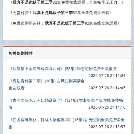
《
我真不是诡贩子第三季
82集免费在线观看，全集畅享无压力！》
《无需付费！
我真不是诡贩子第三季
82集全集免费在线看》
《免费追剧新选择：
我真不是诡贩子第三季
82集在线全集观看》
相关短剧推荐
《我靠猪下水逆袭成卤味西施》(58集) 励志短剧免费全集播放
2026-07-26 21:15:04
《砚边青梅第二季》(18集) 古风短剧高清全
集在线看
2026-07-26 21:14:45
《古今两头跑：王妃她赚麻了》(131集) 古装短剧全集在线免费畅
看
2026-07-26 21:14:16
《任务诱导黑化，目标人物偏温和》(16集) 甜宠短剧全集免费看全
集
2026-07-26 21:13:57