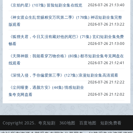
《京焰灼星》(107集) 冒险短剧全集在线览
2026-07-26 21:13:40
《神女渡众生乱世赐粮安万民第二季》(178集) 神话短剧全集完整
版观看
2026-07-26 21:13:22
《狐狸夫君，今日又没有藏好他的尾巴》(71集) 玄幻短剧全集免费
畅看
2026-07-26 21:13:00
《天降神眼：我能看穿万物价格》(80集) 都市短剧全集夸克网盘在
线观看
2026-07-26 21:12:41
《深情入侵，予你偏爱第三季》(127集) 浪漫短剧全集高清观看
2026-07-26 21:12:22
《尘间哑妻，遇颜方安》(44集) 情感短剧全
集夸克网盘看
2026-07-26 21:12:02
Copyright 2025.
夸克短剧
360地图
百度地图
短剧免费看