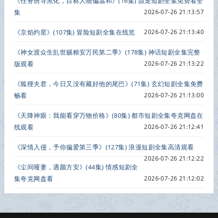
《任务诱导黑化，目标人物偏温和》(16集) 甜宠短剧全集免费看全
集
2026-07-26 21:13:57
《京焰灼星》(107集) 冒险短剧全集在线览
2026-07-26 21:13:40
《神女渡众生乱世赐粮安万民第二季》(178集) 神话短剧全集完整
版观看
2026-07-26 21:13:22
《狐狸夫君，今日又没有藏好他的尾巴》(71集) 玄幻短剧全集免费
畅看
2026-07-26 21:13:00
《天降神眼：我能看穿万物价格》(80集) 都市短剧全集夸克网盘在
线观看
2026-07-26 21:12:41
《深情入侵，予你偏爱第三季》(127集) 浪漫短剧全集高清观看
2026-07-26 21:12:22
《尘间哑妻，遇颜方安》(44集) 情感短剧全
集夸克网盘看
2026-07-26 21:12:02