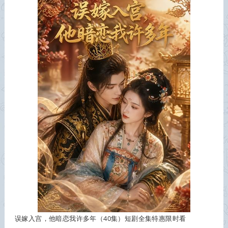
误嫁入宫，他暗恋我许多年（40集）短剧全集特惠限时看