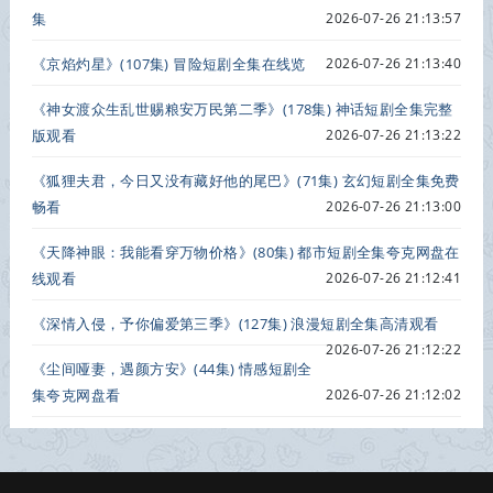
集
2026-07-26 21:13:57
《京焰灼星》(107集) 冒险短剧全集在线览
2026-07-26 21:13:40
《神女渡众生乱世赐粮安万民第二季》(178集) 神话短剧全集完整
版观看
2026-07-26 21:13:22
《狐狸夫君，今日又没有藏好他的尾巴》(71集) 玄幻短剧全集免费
畅看
2026-07-26 21:13:00
《天降神眼：我能看穿万物价格》(80集) 都市短剧全集夸克网盘在
线观看
2026-07-26 21:12:41
《深情入侵，予你偏爱第三季》(127集) 浪漫短剧全集高清观看
2026-07-26 21:12:22
《尘间哑妻，遇颜方安》(44集) 情感短剧全
集夸克网盘看
2026-07-26 21:12:02