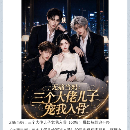
无痛当妈：三个大佬儿子宠我入骨（60集）爆款短剧追不停
《无痛当妈：三个大佬儿子宠我入骨》60集免费在线观看，爽剧不