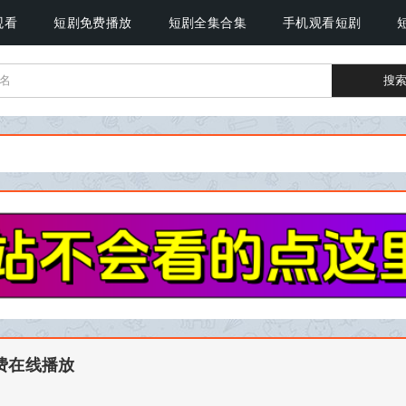
观看
短剧免费播放
短剧全集合集
手机观看短剧
免费在线播放