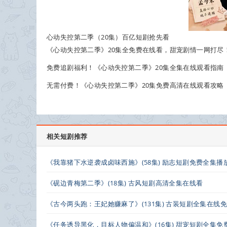
心动失控第二季（20集）百亿短剧抢先看
《心动失控第二季》20集全免费在线看，甜宠剧情一网打尽
免费追剧福利！《心动失控第二季》20集全集在线观看指南
无需付费！《心动失控第二季》20集免费高清在线观看攻略
相关短剧推荐
《我靠猪下水逆袭成卤味西施》(58集) 励志短剧免费全集播
《砚边青梅第二季》(18集) 古风短剧高清全集在线看
《古今两头跑：王妃她赚麻了》(131集) 古装短剧全集在线
《任务诱导黑化，目标人物偏温和》(16集) 甜宠短剧全集免