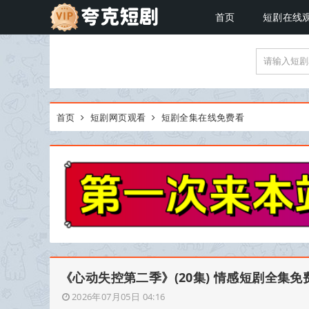
首页
短剧在线
首页
短剧网页观看
短剧全集在线免费看
《心动失控第二季》(20集) 情感短剧全集
2026年07月05日 04:16