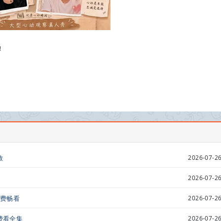
！
放
2026-07-26
2026-07-26
免费畅看
2026-07-26
费看全集
2026-07-26