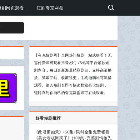
短剧网页观看
短剧夸克网盘
【夸克短剧网】全网热门短剧一站式畅看！无
需付费即可观看抖音/快手/B站等平台爆款短
剧内容，每日更新海量精品剧目。支持高清播
放、弹幕互动、收藏追更，手机电脑均可流畅
观看。输入短剧名即可快速搜索心仪短剧，一
键转存到你自己的夸克网盘即可在线观看。
好看短剧推荐
《此君更如意》(60集) 限时全集免费畅看
《美女老板悔哭了》(100集) 完整剧情抢先