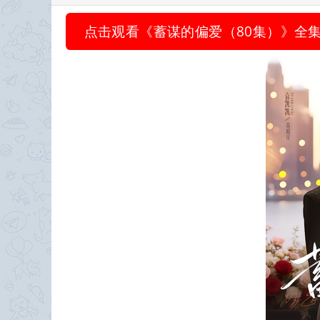
点击观看《蓄谋的偏爱（80集）》全