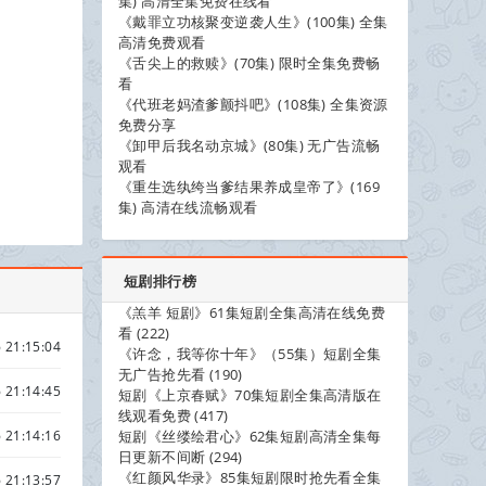
集) 高清全集免费在线看
《戴罪立功核聚变逆袭人生》(100集) 全集
高清免费观看
《舌尖上的救赎》(70集) 限时全集免费畅
看
《代班老妈渣爹颤抖吧》(108集) 全集资源
免费分享
《卸甲后我名动京城》(80集) 无广告流畅
观看
《重生选纨绔当爹结果养成皇帝了》(169
集) 高清在线流畅观看
短剧排行榜
《羔羊 短剧》61集短剧全集高清在线免费
看
(222)
 21:15:04
《许念，我等你十年》（55集）短剧全集
无广告抢先看
(190)
 21:14:45
短剧《上京春赋》70集短剧全集高清版在
线观看免费
(417)
短剧《丝缕绘君心》62集短剧高清全集每
 21:14:16
日更新不间断
(294)
《红颜风华录》85集短剧限时抢先看全集
 21:13:57