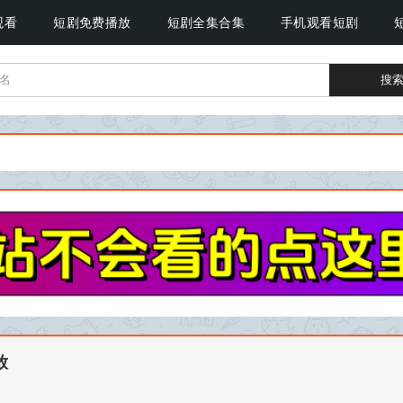
观看
短剧免费播放
短剧全集合集
手机观看短剧
放