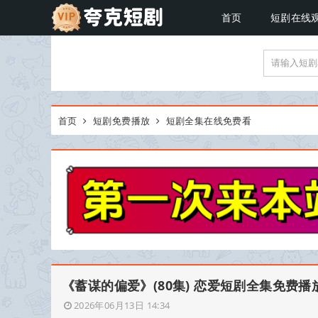
首页
短剧在线
首页
短剧免费播放
短剧全集在线免费看
《蓄谋的偏爱》(80集) 恋爱短剧全集免费播
2026年06月13日 14:34