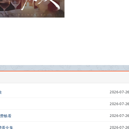
放
2026-07-26
2026-07-26
免费畅看
2026-07-26
费看全集
2026-07-26