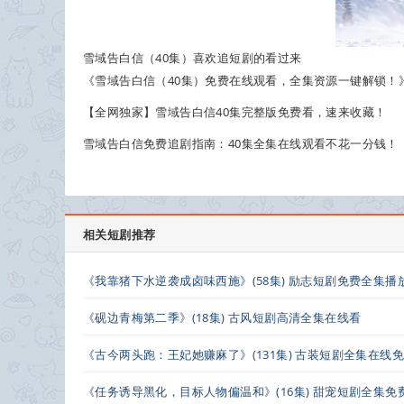
雪域告白信（40集）喜欢追短剧的看过来
《雪域告白信（40集）免费在线观看，全集资源一键解锁！
【全网独家】雪域告白信40集完整版免费看，速来收藏！
雪域告白信免费追剧指南：40集全集在线观看不花一分钱！
相关短剧推荐
《我靠猪下水逆袭成卤味西施》(58集) 励志短剧免费全集播
《砚边青梅第二季》(18集) 古风短剧高清全集在线看
《古今两头跑：王妃她赚麻了》(131集) 古装短剧全集在线
《任务诱导黑化，目标人物偏温和》(16集) 甜宠短剧全集免