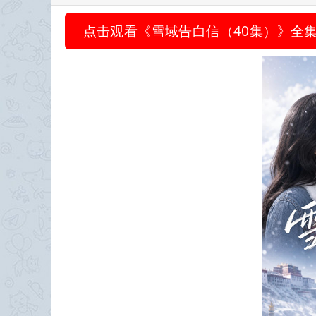
点击观看《雪域告白信（40集）》全