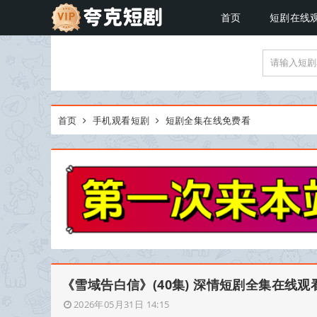
首页
短剧在线
首页
手机观看短剧
短剧全集在线免费看
《雪域告白信》(40集) 深情短剧全集在线观
2026年05月31日 14:15