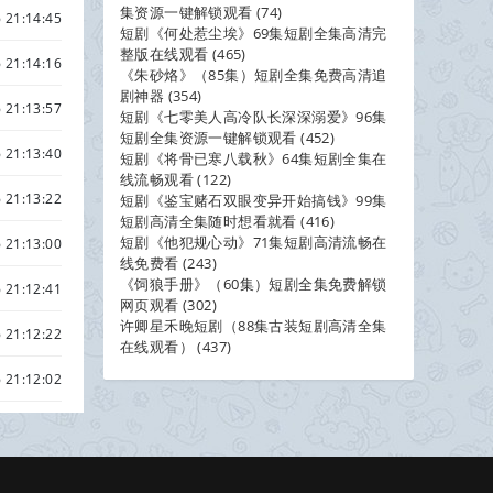
集资源一键解锁观看
(74)
 21:14:45
短剧《何处惹尘埃》69集短剧全集高清完
整版在线观看
(465)
 21:14:16
《朱砂烙》（85集）短剧全集免费高清追
剧神器
(354)
 21:13:57
短剧《七零美人高冷队长深深溺爱》96集
短剧全集资源一键解锁观看
(452)
 21:13:40
短剧《将骨已寒八载秋》64集短剧全集在
线流畅观看
(122)
 21:13:22
短剧《鉴宝赌石双眼变异开始搞钱》99集
短剧高清全集随时想看就看
(416)
短剧《他犯规心动》71集短剧高清流畅在
 21:13:00
线免费看
(243)
《饲狼手册》（60集）短剧全集免费解锁
 21:12:41
网页观看
(302)
许卿星禾晚短剧（88集古装短剧高清全集
 21:12:22
在线观看）
(437)
 21:12:02