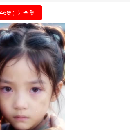
46集）》全集