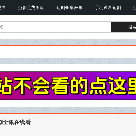
观看
短剧免费播放
短剧全集合集
手机观看短剧
短剧全集在线看