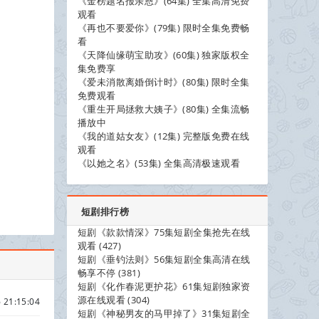
《金榜题名报亲恩》(64集) 全集高清免费
观看
《再也不要爱你》(79集) 限时全集免费畅
看
《天降仙缘萌宝助攻》(60集) 独家版权全
集免费享
《爱未消散离婚倒计时》(80集) 限时全集
免费观看
《重生开局拯救大姨子》(80集) 全集流畅
播放中
《我的道姑女友》(12集) 完整版免费在线
观看
《以她之名》(53集) 全集高清极速观看
短剧排行榜
短剧《款款情深》75集短剧全集抢先在线
观看
(427)
短剧《垂钓法则》56集短剧全集高清在线
畅享不停
(381)
短剧《化作春泥更护花》61集短剧独家资
源在线观看
(304)
 21:15:04
短剧《神秘男友的马甲掉了》31集短剧全