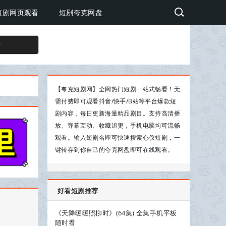
短剧网页观看
短剧夸克网盘
【夸克短剧网】全网热门短剧一站式畅看！无
需付费即可观看抖音/快手/B站等平台爆款短
剧内容，每日更新海量精品剧目。支持高清播
放、弹幕互动、收藏追更，手机电脑均可流畅
观看。输入短剧名即可快速搜索心仪短剧，一
键转存到你自己的夸克网盘即可在线观看。
好看短剧推荐
《天降暖暖照柳时》(64集) 全集手机平板
随时看