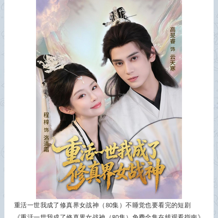
重活一世我成了修真界女战神（80集）不睡觉也要看完的短剧
《重活一世我成了修真界女战神（80集）免费全集在线观看指南》