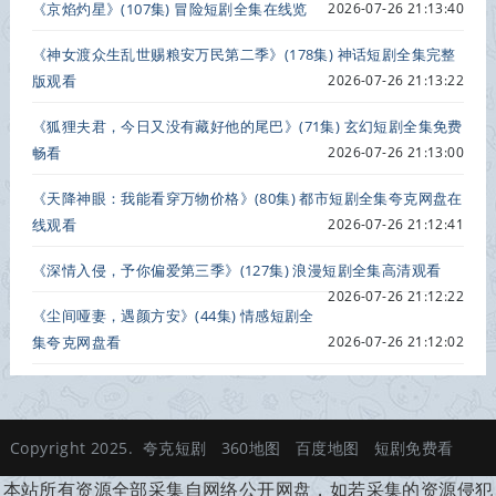
《京焰灼星》(107集) 冒险短剧全集在线览
2026-07-26 21:13:40
《神女渡众生乱世赐粮安万民第二季》(178集) 神话短剧全集完整
版观看
2026-07-26 21:13:22
《狐狸夫君，今日又没有藏好他的尾巴》(71集) 玄幻短剧全集免费
畅看
2026-07-26 21:13:00
《天降神眼：我能看穿万物价格》(80集) 都市短剧全集夸克网盘在
线观看
2026-07-26 21:12:41
《深情入侵，予你偏爱第三季》(127集) 浪漫短剧全集高清观看
2026-07-26 21:12:22
《尘间哑妻，遇颜方安》(44集) 情感短剧全
集夸克网盘看
2026-07-26 21:12:02
Copyright 2025.
夸克短剧
360地图
百度地图
短剧免费看
本站所有资源全部采集自网络公开网盘，如若采集的资源侵犯