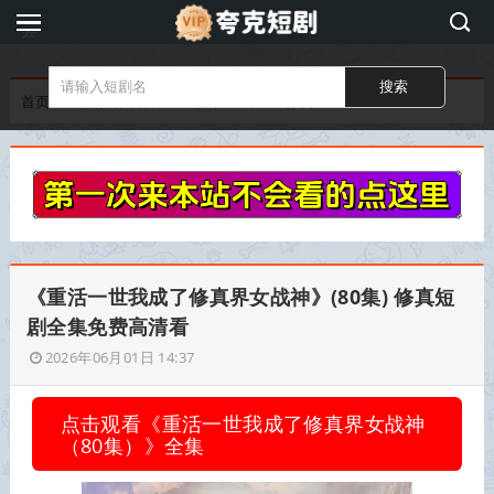
夸
克
短
首页
短剧网页观看
短剧全集在线免费看
剧
《重活一世我成了修真界女战神》(80集) 修真短
剧全集免费高清看
2026年06月01日 14:37
点击观看《重活一世我成了修真界女战神
（80集）》全集