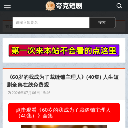
夸
克
短
首页
短剧网页观看
短剧全集在线免费看
剧
《60岁的我成为了裁缝铺主理人》(40集) 人生短
剧全集在线免费观
2026年07月06日 15:46
点击观看《60岁的我成为了裁缝铺主理人
（40集）》全集