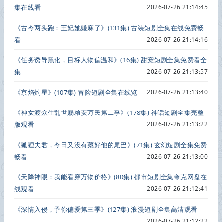
集在线看
2026-07-26 21:14:45
《古今两头跑：王妃她赚麻了》(131集) 古装短剧全集在线免费畅
看
2026-07-26 21:14:16
《任务诱导黑化，目标人物偏温和》(16集) 甜宠短剧全集免费看全
集
2026-07-26 21:13:57
《京焰灼星》(107集) 冒险短剧全集在线览
2026-07-26 21:13:40
《神女渡众生乱世赐粮安万民第二季》(178集) 神话短剧全集完整
版观看
2026-07-26 21:13:22
《狐狸夫君，今日又没有藏好他的尾巴》(71集) 玄幻短剧全集免费
畅看
2026-07-26 21:13:00
《天降神眼：我能看穿万物价格》(80集) 都市短剧全集夸克网盘在
线观看
2026-07-26 21:12:41
《深情入侵，予你偏爱第三季》(127集) 浪漫短剧全集高清观看
2026-07-26 21:12:22