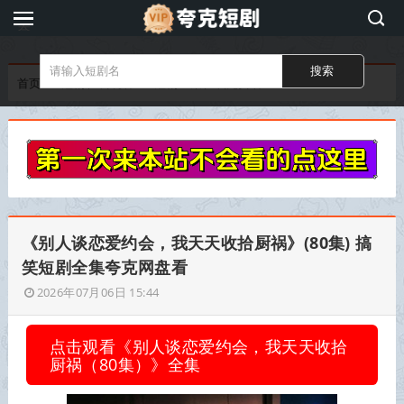
夸
克
短
首页
短剧在线观看
短剧全集在线免费看
剧
《别人谈恋爱约会，我天天收拾厨祸》(80集) 搞
笑短剧全集夸克网盘看
2026年07月06日 15:44
点击观看《别人谈恋爱约会，我天天收拾
厨祸（80集）》全集