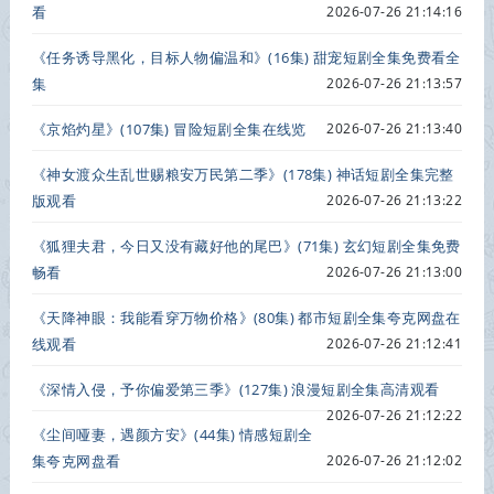
看
2026-07-26 21:14:16
《任务诱导黑化，目标人物偏温和》(16集) 甜宠短剧全集免费看全
集
2026-07-26 21:13:57
《京焰灼星》(107集) 冒险短剧全集在线览
2026-07-26 21:13:40
《神女渡众生乱世赐粮安万民第二季》(178集) 神话短剧全集完整
版观看
2026-07-26 21:13:22
《狐狸夫君，今日又没有藏好他的尾巴》(71集) 玄幻短剧全集免费
畅看
2026-07-26 21:13:00
《天降神眼：我能看穿万物价格》(80集) 都市短剧全集夸克网盘在
线观看
2026-07-26 21:12:41
《深情入侵，予你偏爱第三季》(127集) 浪漫短剧全集高清观看
2026-07-26 21:12:22
《尘间哑妻，遇颜方安》(44集) 情感短剧全
集夸克网盘看
2026-07-26 21:12:02