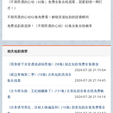
《不期而遇的心动（62集）免费全集在线观看，甜蜜剧情一网打
尽！》
不期而遇的心动62集免费看！解锁浪漫短剧的甜蜜瞬间
免费追剧新选择！《不期而遇的心动》62集全集在线畅享
相关短剧推荐
《我靠猪下水逆袭成卤味西施》(58集) 励志短剧免费全集播放
2026-07-26 21:15:04
《砚边青梅第二季》(18集) 古风短剧高清全
集在线看
2026-07-26 21:14:45
《古今两头跑：王妃她赚麻了》(131集) 古装短剧全集在线免费畅
看
2026-07-26 21:14:16
《任务诱导黑化，目标人物偏温和》(16集) 甜宠短剧全集免费看全