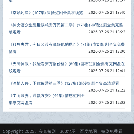
集
2026-07-26 21:13:57
《京焰灼星》(107集) 冒险短剧全集在线览
2026-07-26 21:13:40
《神女渡众生乱世赐粮安万民第二季》(178集) 神话短剧全集完整
版观看
2026-07-26 21:13:22
《狐狸夫君，今日又没有藏好他的尾巴》(71集) 玄幻短剧全集免费
畅看
2026-07-26 21:13:00
《天降神眼：我能看穿万物价格》(80集) 都市短剧全集夸克网盘在
线观看
2026-07-26 21:12:41
《深情入侵，予你偏爱第三季》(127集) 浪漫短剧全集高清观看
2026-07-26 21:12:22
《尘间哑妻，遇颜方安》(44集) 情感短剧全
集夸克网盘看
2026-07-26 21:12:02
Copyright 2025.
夸克短剧
360地图
百度地图
短剧免费看