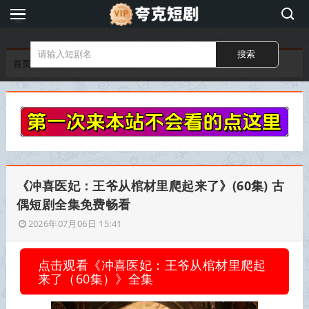
夸
克
短
首页
短剧在线观看
短剧全集在线免费看
剧
《冲喜医妃：王爷从棺材里爬起来了》(60集) 古
偶短剧全集免费畅看
2026年07月06日 15:41
点击观看《冲喜医妃：王爷从棺材里爬起
来了（60集）》全集