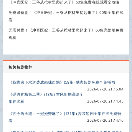
《冲喜医妃：王爷从棺材里爬起来了》60集免费在线观看全攻略
免费追短剧！《冲喜医妃：王爷从棺材里爬起来了》60集全集在线
看
无需付费！《冲喜医妃：王爷从棺材里爬起来了》60集完整版免费
观看
相关短剧推荐
《我靠猪下水逆袭成卤味西施》(58集) 励志短剧免费全集播放
2026-07-26 21:15:04
《砚边青梅第二季》(18集) 古风短剧高清全
集在线看
2026-07-26 21:14:45
《古今两头跑：王妃她赚麻了》(131集) 古装短剧全集在线免费畅
看
2026-07-26 21:14:16