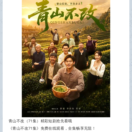
青山不改（71集）精彩短剧抢先看哦
《青山不改71集》免费在线观看，全集畅享无阻！