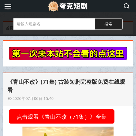
夸
克
短
首页
短剧网页观看
短剧全集在线免费看
剧
《青山不改》(71集) 古装短剧完整版免费在线观
看
2026年07月06日 15:40
点击观看《青山不改（71集）》全集