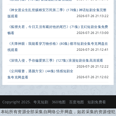
《神女渡众生乱世赐粮安万民第二季》(178集) 神话短剧全集完整
版观看
2026-07-26 21:13:22
《狐狸夫君，今日又没有藏好他的尾巴》(71集) 玄幻短剧全集免费
畅看
2026-07-26 21:13:00
《天降神眼：我能看穿万物价格》(80集) 都市短剧全集夸克网盘在
线观看
2026-07-26 21:12:41
《深情入侵，予你偏爱第三季》(127集) 浪漫短剧全集高清观看
2026-07-26 21:12:22
《尘间哑妻，遇颜方安》(44集) 情感短剧全
集夸克网盘看
2026-07-26 21:12:02
Copyright 2025.
夸克短剧
360地图
百度地图
短剧免费看
本站所有资源全部采集自网络公开网盘，如若采集的资源侵犯