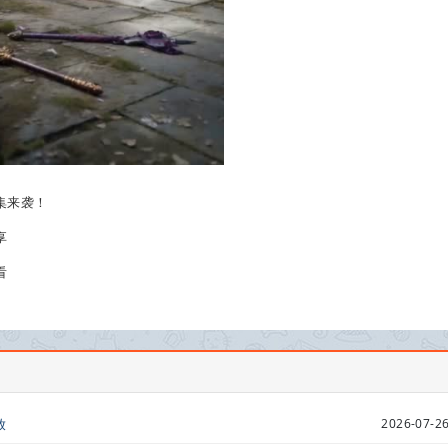
集来袭！
享
看
放
2026-07-26