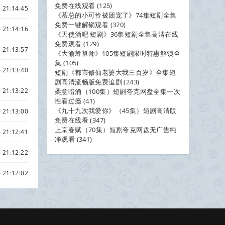
免费在线观看
(125)
 21:14:45
《慕总的小可怜被团宠了》74集短剧全集
免费一键解锁观看
(370)
 21:14:16
《天使酒吧 短剧》36集短剧全集高清在线
免费观看
(129)
 21:13:57
《大渝筹算师》105集短剧限时特惠解锁全
集
(105)
 21:13:40
短剧《都市修仙老婆大我三百岁》全集短
剧高清流畅版免费追剧
(243)
 21:13:22
柔意暗涌（100集）短剧夸克网盘全集一次
性看过瘾
(41)
《九十九次我爱你》（45集）短剧高清版
 21:13:00
免费在线看
(347)
上京春赋（70集）短剧夸克网盘无广告纯
 21:12:41
净观看
(341)
 21:12:22
 21:12:02