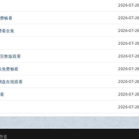
2026-07-26
免费畅看
2026-07-26
费看全集
2026-07-26
2026-07-26
集完整版观看
2026-07-26
集免费畅看
2026-07-26
网盘在线观看
2026-07-26
观看
2026-07-26
2026-07-26
费看