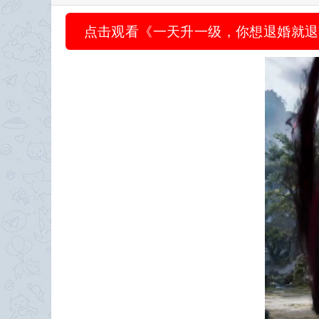
点击观看《一天升一级，你想退婚就退